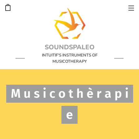
SOUNDSPALEO
INTUITIF'S INSTRUMENTS OF
MUSICOTHERAPY
M u s i c o t h è r a p i
e