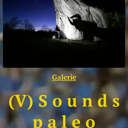
Galerie
(V) S o u n d s
p a l e o