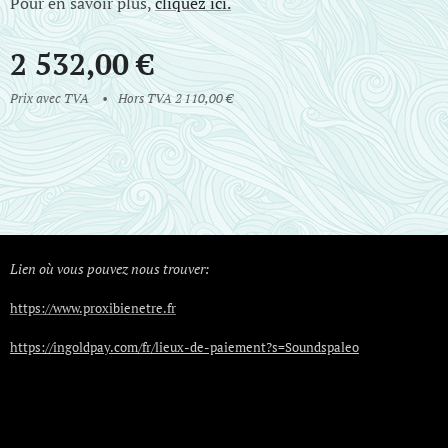
Pour en savoir plus,
cliquez ici.
2 532,00
€
Prix avec TVA
Hors TVA 2 110,00 €
Lien où vous pouvez nous trouver:
https://www.proxibienetre.fr
https://ingoldpay.com/fr/lieux-de-paiement?s=Soundspaleo